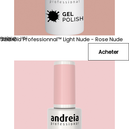
Gel Polish - MZ4
Andreia Professionnal™ Light Nude - Rose Nude
5
.99
€