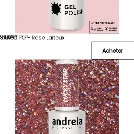
Gel Polish - 200
SANS TPO - Rose Laiteux
5
.99
€