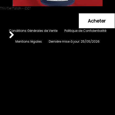
The Gel Polish - CC1
Ferrari Red - Rouge Ferrari
6
.99
€
Conditions Générales de Vente
Politique de Confidentialité
Mentions légales
Dernière mise à jour:
25/05/2026