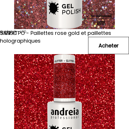
Gel Polish - LS5
SANS TPO - Paillettes rose gold et paillettes
5
.99
€
holographiques