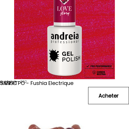
Gel Polish - 302
SANS TPO - Fushia Electrique
5
.99
€