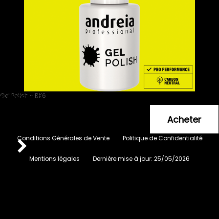
Gel Polish - BK6
SANS TPO - Jaune Fluo
5
.99
€
Conditions Générales de Vente
Politique de Confidentialité
Mentions légales
Dernière mise à jour:
25/05/2026