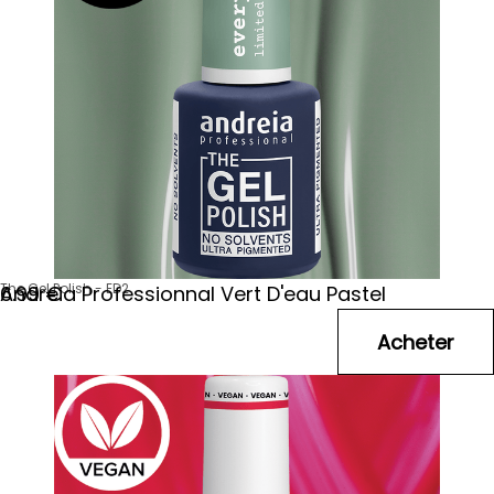
The Gel Polish - ED2
Andreia Professionnal Vert D'eau Pastel
6
.99
€