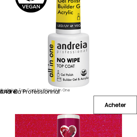
Gel Polish Top Coat No Wipe All In One
Andreia Professionnal
6
.49
€