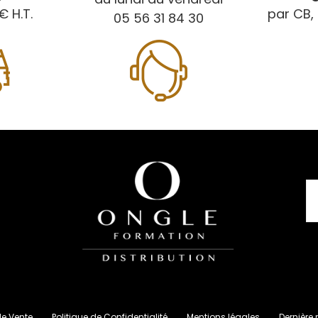
€ H.T.
par CB, 
05 56 31 84 30
de Vente
Politique de Confidentialité
Mentions légales
Dernière 