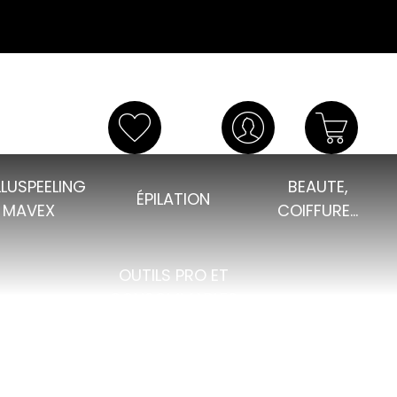
LUSPEELING
BEAUTE,
ÉPILATION
MAVEX
COIFFURE...
OUTILS PRO ET
CONSOMMABLES