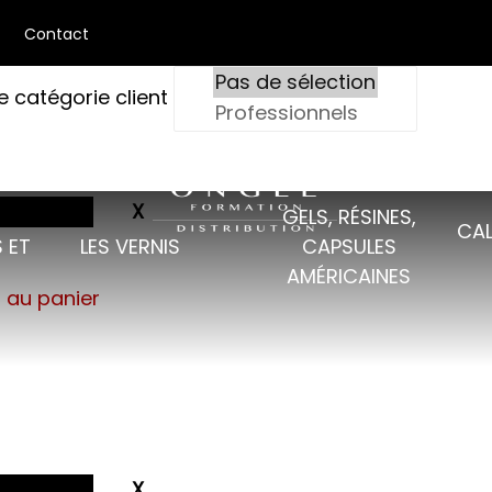
Contact
e catégorie client
GELS, RÉSINES,
CAL
 ET
LES VERNIS
CAPSULES
AMÉRICAINES
s au panier