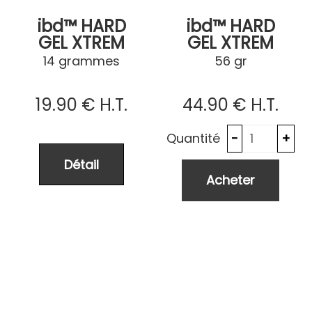
ibd™ HARD
ibd™ HARD
GEL XTREM
GEL XTREM
PINK
PINK
14 grammes
56 gr
19
.90
€
H.T.
44
.90
€
H.T.
Quantité