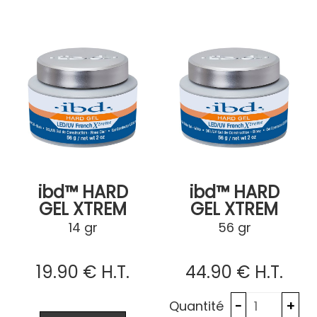
ibd™ HARD
ibd™ HARD
GEL XTREM
GEL XTREM
BLUSH
WHITE
14 gr
56 gr
19
.90
€
H.T.
44
.90
€
H.T.
Quantité