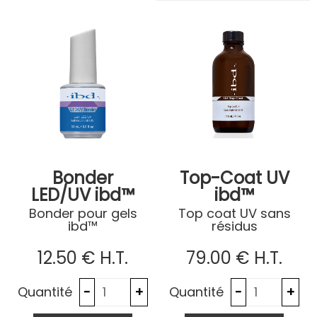
Bonder
Top-Coat UV
LED/UV ibd™
ibd™
Bonder pour gels
Top coat UV sans
ibd™
résidus
12
.50
€
H.T.
79
.00
€
H.T.
Quantité
Quantité