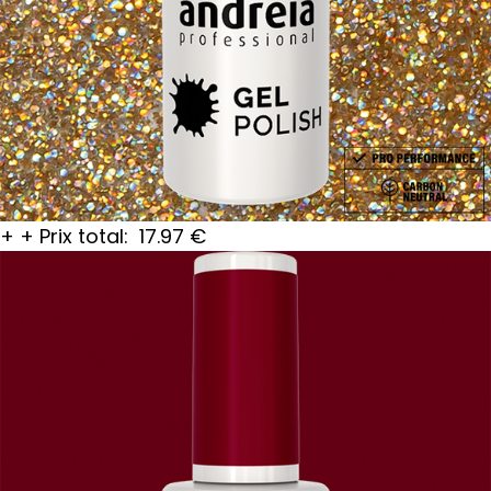
+
+
Prix total:
17.97
€