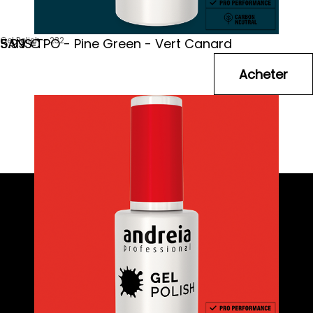
Gel Polish - 232
SANS TPO - Pine Green - Vert Canard
5
.99
€