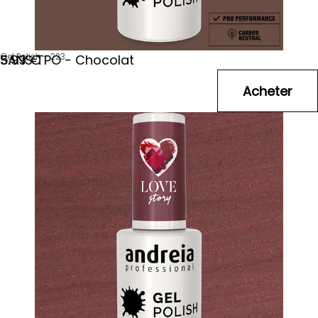
Gel Polish - 223
SANS TPO - Chocolat
5
.99
€