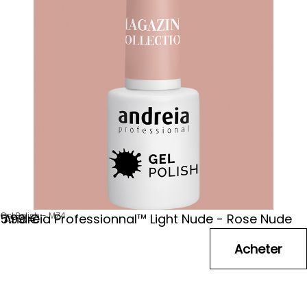
Gel Polish - MZ4
Andreia Professionnal™ Light Nude - Rose Nude
5
.99
€