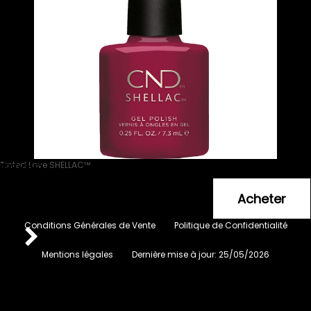
Tinted Love SHELLAC™
7.3 ml
17
.90
€
Conditions Générales de Vente
Politique de Confidentialité
Mentions légales
Dernière mise à jour:
25/05/2026