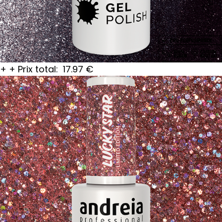
+
+
Prix total:
17.97
€