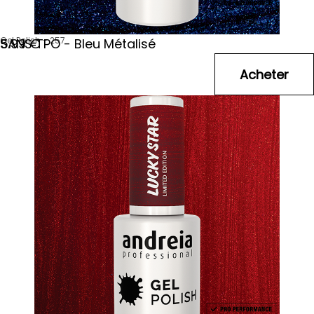
Gel Polish - 257
SANS TPO - Bleu Métalisé
5
.99
€