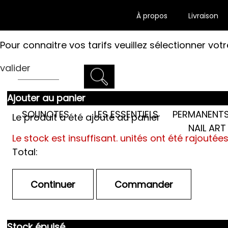
À propos
Livraison
Pour connaitre vos tarifs veuillez sélectionner votr
valider
Ajouter au panier
LES SEMI-
SOLINOTES
LES ESSENTIELS
PERMANENTS
Le produit a été ajouté au panier
NAIL ART
Le stock est insuffisant.
unités ont été rajoutée
Total:
Stock épuisé.