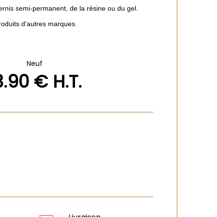
vernis semi-permanent, de la résine ou du gel.
roduits d'autres marques.
Neuf
3
.90
€
H.T.