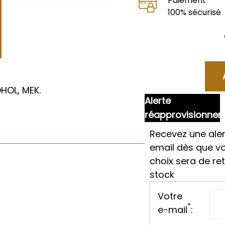
Paiement
100% sécurisé
HOL, MEK.
Alerte
réapprovisionne
Recevez une aler
email dès que v
choix sera de re
stock
Votre
*
e-mail
: