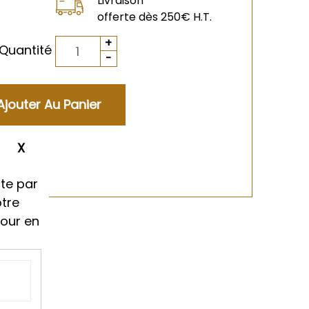
Livraison
offerte dès 250€ H.T.
Quantité
ment
te par
otre
tour en