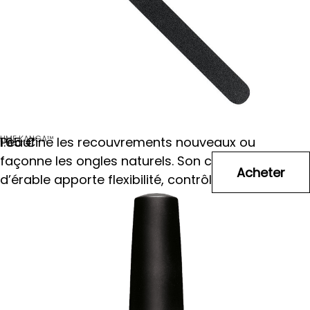
LIME KANGA™
Peaufine les recouvrements nouveaux ou
1
.65
€
façonne les ongles naturels. Son cœur en bois
d’érable apporte flexibilité, contrôle et rapidité.