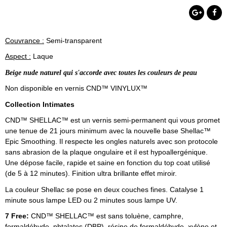
Couvrance :
Semi-transparent
Aspect :
Laque
Beige nude naturel qui s'accorde avec toutes les couleurs de peau
Non disponible en vernis CND™ VINYLUX™
Collection Intimates
CND™ SHELLAC™ est un vernis semi-permanent qui vous promet
une tenue de 21 jours minimum avec la nouvelle base Shellac™
Epic
Smoothing
. Il respecte les ongles naturels avec son protocole
sans abrasion de la plaque ongulaire et il est
hypoallergénique
.
Une dépose facile, rapide et saine en fonction du top coat utilisé
(de 5 à 12 minutes). Finition ultra brillante effet miroir.
La couleur Shellac se pose en deux couches fines. Catalyse 1
minute sous lampe LED ou 2 minutes sous lampe UV.
7 Free:
CND™ SHELLAC™ est sans toluène, camphre,
formaldéhyde, phtalates (DBP), résine de formaldéhyde, xylène et