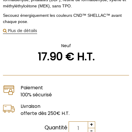
méthyléthylcétone (MEK), sans TPO.
Secouez énergiquement les couleurs CND™ SHELLAC™ avant
chaque pose.
Plus de détails
Neuf
17
.90
€
H.T.
Paiement
100% sécurisé
Livraison
offerte dès 250€ H.T.
Quantité