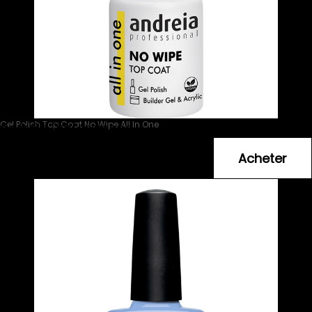
Gel Polish Top Coat No Wipe All In One
Andreia Professionnal
6
.49
€