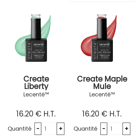
Create
Create Maple
Liberty
Mule
Lecenté™
Lecenté™
16
.20
€
H.T.
16
.20
€
H.T.
Quantité
Quantité