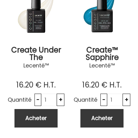
Create Under
Create™
The
Sapphire
Moonlight
Starlet
Lecenté™
Lecenté™
16
.20
€
H.T.
16
.20
€
H.T.
Quantité
Quantité