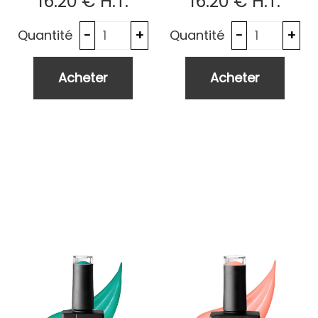
16
.20
€
H.T.
16
.20
€
H.T.
Quantité
Quantité