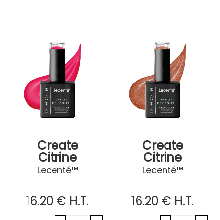
Create
Create
Citrine
Citrine
Lecenté™
Lecenté™
16
.20
€
H.T.
16
.20
€
H.T.