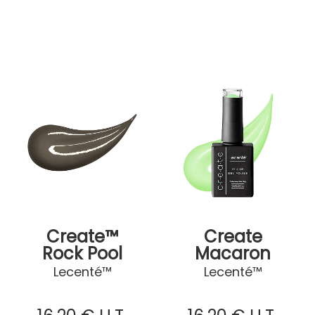
Create™
Create
Rock Pool
Macaron
Lecenté™
Lecenté™