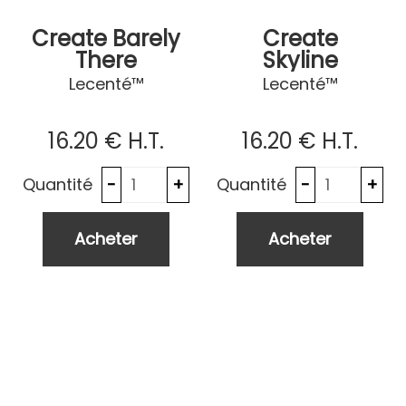
Create Barely
Create
There
Skyline
Lecenté™
Lecenté™
16
.20
€
H.T.
16
.20
€
H.T.
Quantité
Quantité