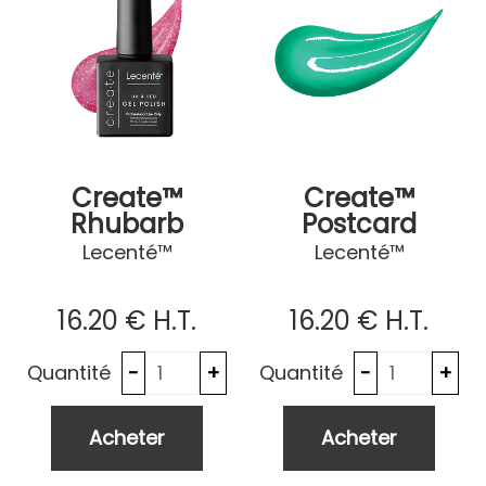
Create™
Create™
Rhubarb
Postcard
Lecenté™
Lecenté™
16
.20
€
H.T.
16
.20
€
H.T.
Quantité
Quantité