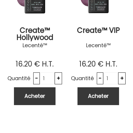
Create™
Create™ VIP
Hollywood
Glamour
Lecenté™
Lecenté™
16
.20
€
H.T.
16
.20
€
H.T.
Quantité
Quantité