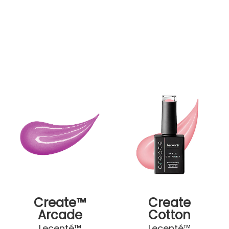
Create™
Create
Arcade
Cotton
Candy
Lecenté™
Lecenté™