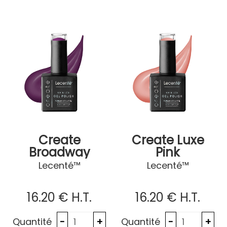
Create
Create Luxe
Broadway
Pink
Lecenté™
Lecenté™
16
.20
€
H.T.
16
.20
€
H.T.
Quantité
Quantité