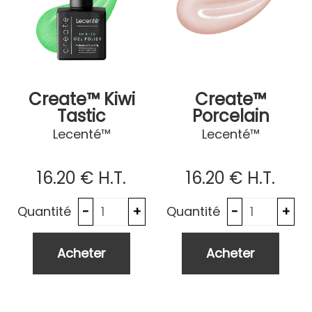
Create™ Kiwi
Create™
Tastic
Porcelain
Lecenté™
Lecenté™
16
.20
€
H.T.
16
.20
€
H.T.
Quantité
Quantité