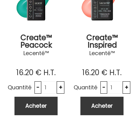
Create™
Create™
Peacock
Inspired
Lecenté™
Lecenté™
16
.20
€
H.T.
16
.20
€
H.T.
Quantité
Quantité