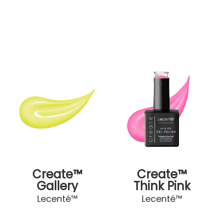
Create™
Create™
Gallery
Think Pink
Lecenté™
Lecenté™