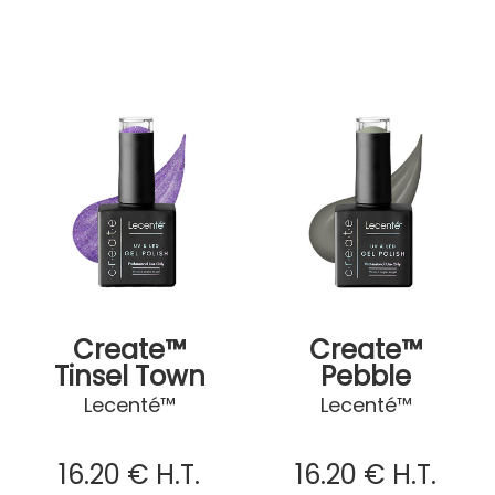
Create™
Create™
Tinsel Town
Pebble
Beach
Lecenté™
Lecenté™
16
.20
€
H.T.
16
.20
€
H.T.