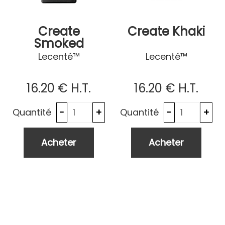
Create
Create Khaki
Smoked
Topaz
Lecenté™
Lecenté™
16
.20
€
H.T.
16
.20
€
H.T.
Quantité
Quantité