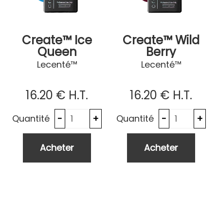
Create™ Ice
Create™ Wild
Queen
Berry
Lecenté™
Lecenté™
16
.20
€
H.T.
16
.20
€
H.T.
Quantité
Quantité