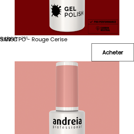
Gel Polish - 296
SANS TPO - Rouge Cerise
5
.99
€