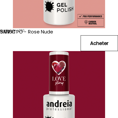
Gel Polish - 220
SANS TPO - Rose Nude
5
.99
€