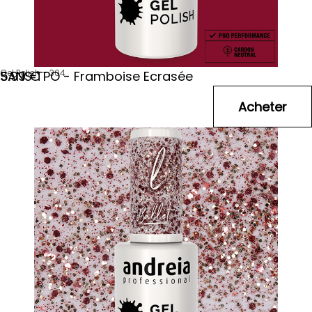
Gel Polish - 304
SANS TPO - Framboise Ecrasée
5
.99
€