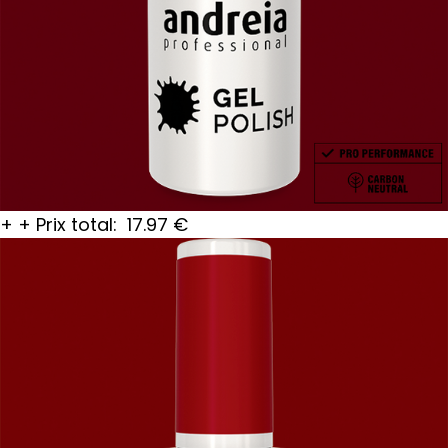
+
+
Prix total:
17.97
€