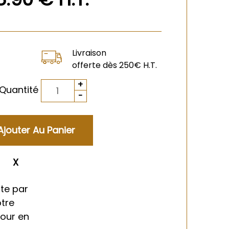
Livraison
offerte dès 250€ H.T.
Quantité
ment
te par
otre
tour en