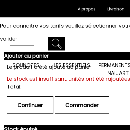
À propos
Livraison
Pour connaitre vos tarifs veuillez sélectionner votr
valider
Ajouter au panier
LES SEMI-
SOLINOTES
LES ESSENTIELS
PERMANENTS
Le produit a été ajouté au panier
NAIL ART
Le stock est insuffisant.
unités ont été rajoutée
Total:
Stock épuisé.