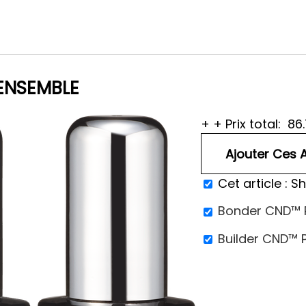
ENSEMBLE
+
+
Prix total:
86
Cet article :
Sh
Bonder CND™ P
Builder CND™ P