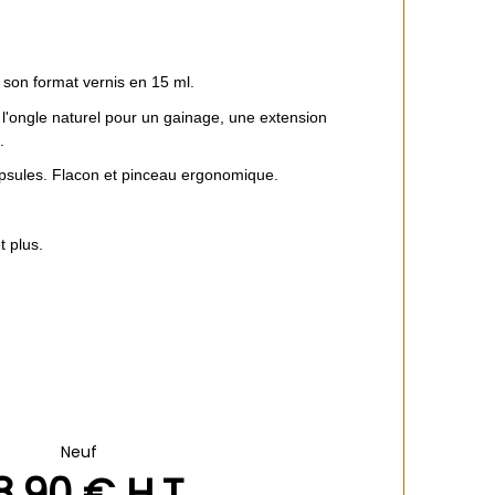
à son format vernis en 15 ml.
 l'ongle naturel pour un gainage, une extension
.
capsules. Flacon et pinceau ergonomique.
 plus.
Neuf
8
.90
€
H.T.