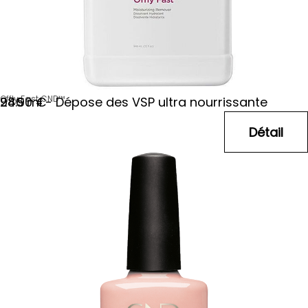
Offly Fast CND™
946 ml - Dépose des VSP ultra nourrissante
28
.90
€