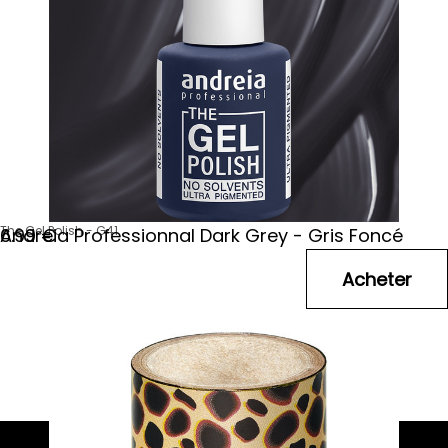
The Gel Polish - G41
Andreia Professionnal Dark Grey - Gris Foncé
6
.99
€