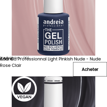
The Gel Polish - G08
Andreia Professionnal Light Pinkish Nude - Nude
6
.99
€
Rose Clair