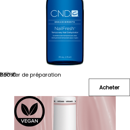
NailFresh
Booster de préparation
11
.90
€