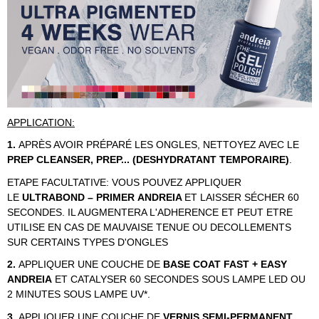
APPLICATION:
1.
APRÈS AVOIR PRÉPARÉ LES ONGLES, NETTOYEZ AVEC LE
PREP
CLEANSER, PREP... (DESHYDRATANT TEMPORAIRE)
.
ETAPE FACULTATIVE: VOUS POUVEZ APPLIQUER
LE
ULTRABOND – PRIMER
ANDREIA
ET LAISSER SÉCHER 60
SECONDES. IL AUGMENTERA L'ADHERENCE ET PEUT ETRE
UTILISE EN CAS DE MAUVAISE TENUE OU DECOLLEMENTS
SUR CERTAINS TYPES D'ONGLES
2.
APPLIQUER UNE COUCHE DE
BASE COAT FAST + EASY
ANDREIA
ET CATALYSER 60 SECONDES SOUS LAMPE LED OU
2 MINUTES SOUS LAMPE UV*.
3.
APPLIQUER UNE COUCHE DE
VERNIS SEMI-PERMANENT