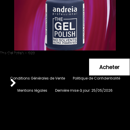
The Gel Polish - G23
Andreia Professionnal Rose Pink - Framboise
6
.99
€
Conditions Générales de Vente
Politique de Confidentialité
Mentions légales
Dernière mise à jour:
25/05/2026