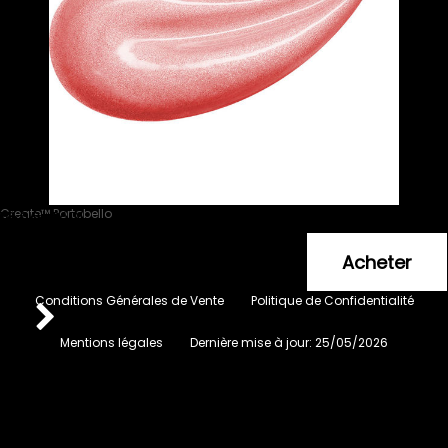
Create™ Portobello
Lecenté™
16
.20
€
Conditions Générales de Vente
Politique de Confidentialité
Mentions légales
Dernière mise à jour:
25/05/2026