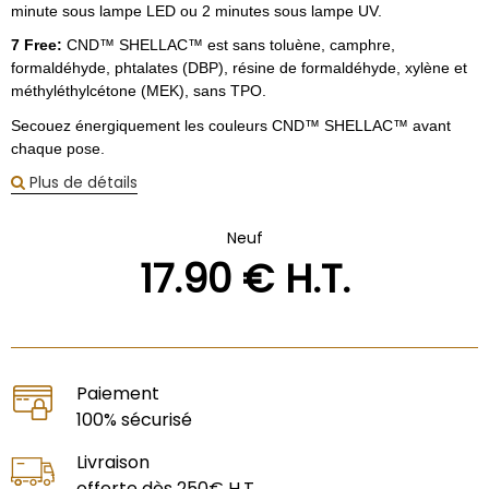
minute sous lampe LED ou 2 minutes sous lampe UV.
7 Free:
CND™ SHELLAC™ est sans toluène, camphre,
formaldéhyde, phtalates (DBP), résine de formaldéhyde, xylène et
méthyléthylcétone (MEK), sans TPO.
Secouez énergiquement les couleurs CND™ SHELLAC™ avant
chaque pose.
Plus de détails
Neuf
17
.90
€
H.T.
Paiement
100% sécurisé
Livraison
offerte dès 250€ H.T.