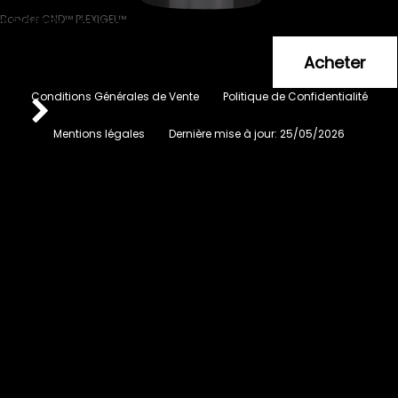
Bonder CND™ PLEXIGEL™
Agent de liaison
28
.90
€
Conditions Générales de Vente
Politique de Confidentialité
Mentions légales
Dernière mise à jour:
25/05/2026