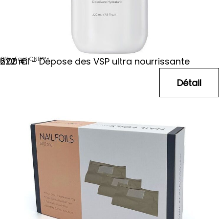
Offly Fast CND™
222 ml - Dépose des VSP ultra nourrissante
6
.00
€