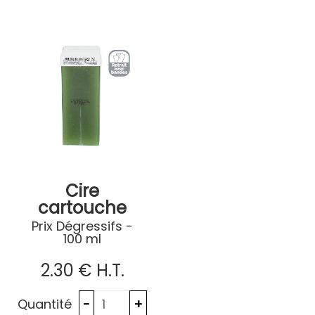
Cire
cartouche
verte
Prix Dégressifs -
100 ml
phytostérol
de pin
2
.30
€
H.T.
Quantité