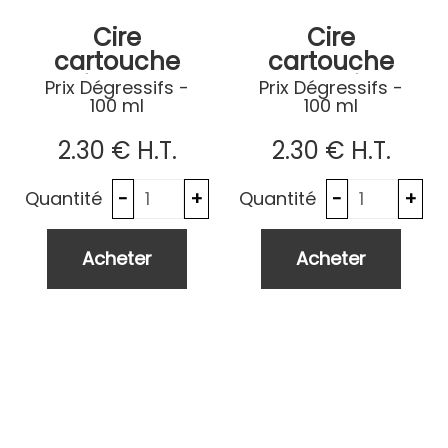
Cire
Cire
cartouche
cartouche
Bio 100%
Jasmin
Prix Dégressifs -
Prix Dégressifs -
100 ml
100 ml
naturelle
Pivoine
2
.30
€
H.T.
2
.30
€
H.T.
Quantité
Quantité