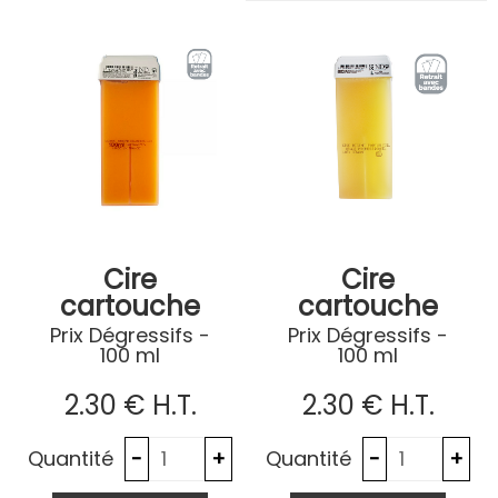
Cire
Cire
cartouche
cartouche
Calendula
blonde
Prix Dégressifs -
Prix Dégressifs -
100 ml
100 ml
parfum miel
2
.30
€
H.T.
2
.30
€
H.T.
Quantité
Quantité