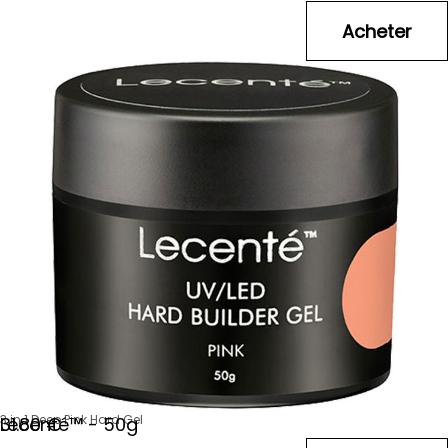
3 in 1 Deep Pink Hard Gel
Lecenté­™ - 50g
31
.80
€