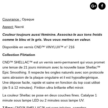
Couvrance :
Opaque
Aspect:
Nacré
Couleur toujours aussi féminine. Associez-le aux tons froids
comme le bleu et le gris. Vous vous mettrez en valeur.
Disponible en vernis CND™ VINYLUX™ n° 216
Collection Flirtation
CND™ SHELLAC™ est un vernis semi-permanent qui vous promet
une tenue de 21 jours minimum avec la nouvelle base Shellac™
Epic
Smoothing
. Il respecte les ongles naturels avec son protocole
sans abrasion de la plaque ongulaire et il est
hypoallergénique
.
Une dépose facile, rapide et saine en fonction du top coat utilisé
(de 5 à 12 minutes). Finition ultra brillante effet miroir.
La couleur Shellac se pose en deux couches fines. Catalyse 1
minute sous lampe LED ou 2 minutes sous lampe UV.
7 Free:
CND™ SHELLAC™ est sans toluène, camphre,