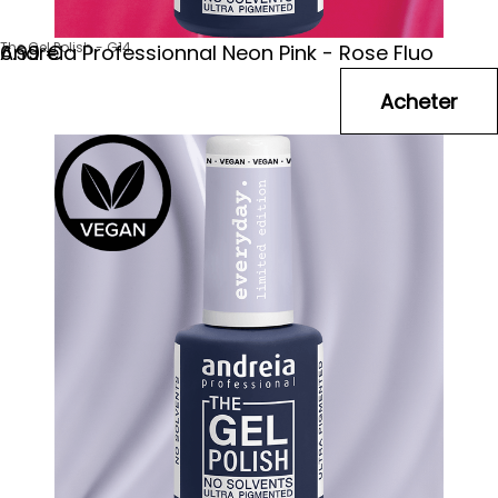
The Gel Polish - G14
Andreia Professionnal Neon Pink - Rose Fluo
6
.99
€