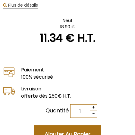
Plus de détails
Neuf
18
.90
€
11
.34
€
H.T.
Paiement
100% sécurisé
Livraison
offerte dès 250€ H.T.
Quantité