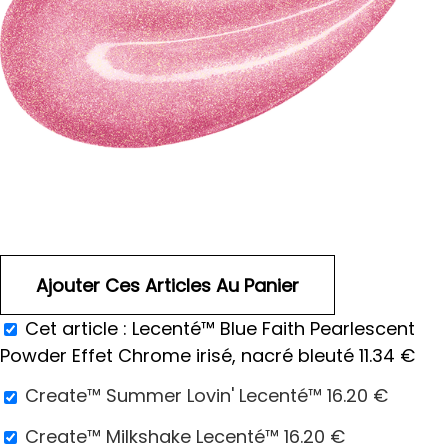
Cet article :
Lecenté™ Blue Faith Pearlescent
Powder Effet Chrome irisé, nacré bleuté
11.34
€
Create™ Summer Lovin' Lecenté™
16.20
€
Create™ Milkshake Lecenté™
16.20
€