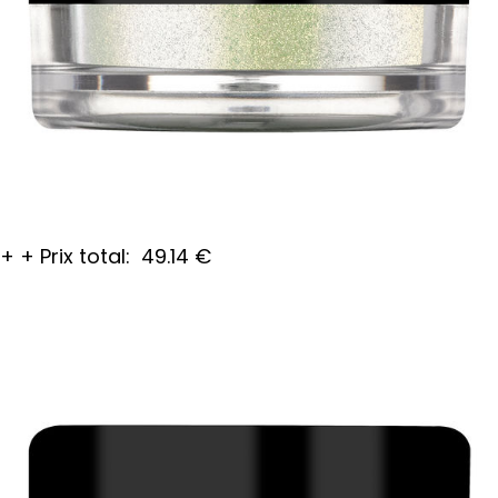
+
+
Prix total:
49.14
€