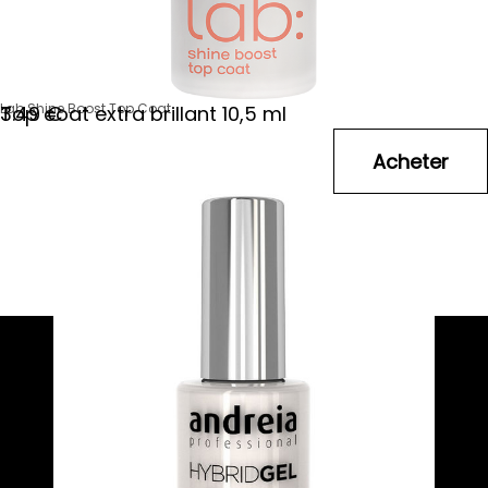
Lab Shine Boost Top Coat
Top coat extra brillant 10,5 ml
3
.49
€