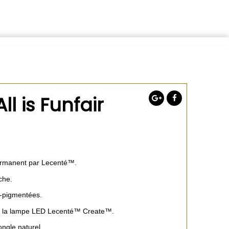
l is Funfair
ermanent par Lecenté™.
che.
a-pigmentées.
s la lampe LED Lecenté™ Create™.
ongle naturel.