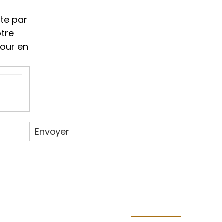
ment
te par
otre
tour en
Envoyer