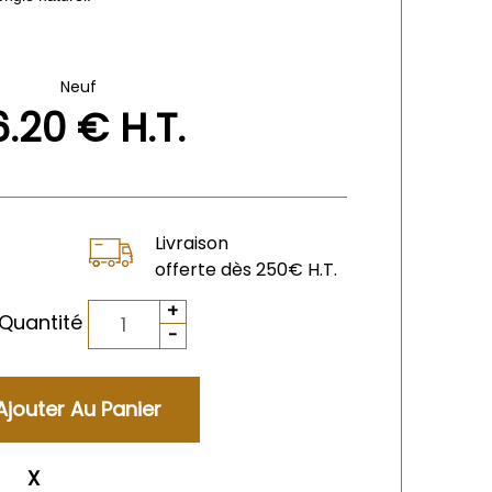
Neuf
6
.20
€
H.T.
Livraison
offerte dès 250€ H.T.
Quantité