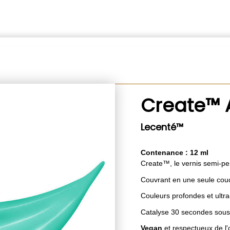
Create™ Al
Lecenté™
Contenance : 12 ml
Create™, le vernis semi-p
Couvrant en une seule cou
Couleurs profondes et ultr
Catalyse 30 secondes sou
Vegan
et respectueux de l'