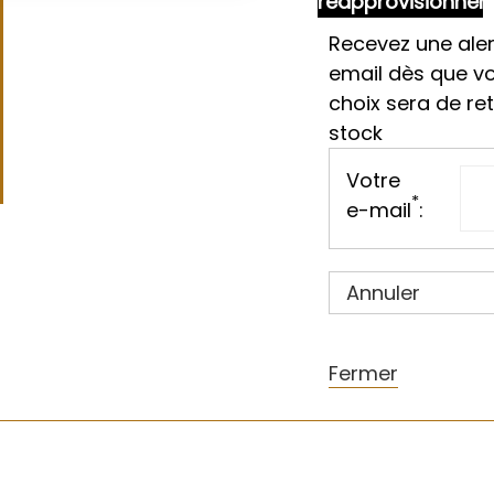
réapprovisionne
Recevez une aler
email dès que v
choix sera de re
stock
Votre
*
e-mail
:
Annuler
Fermer