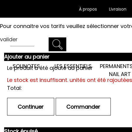
À propos
Livraison
Pour connaitre vos tarifs veuillez sélectionner votr
valider
Ajouter au panier
LES SEMI-
SOLINOTES
LES ESSENTIELS
PERMANENTS
Le produit a été ajouté au panier
NAIL ART
Le stock est insuffisant.
unités ont été rajoutée
Total:
Stock épuisé.