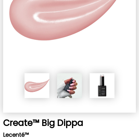
Create™ Big Dippa
Lecenté™