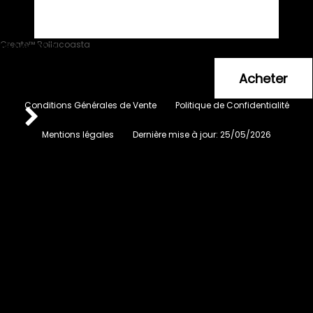
Create™ Rollacoasta
Lecenté™
16
.20
€
Conditions Générales de Vente
Politique de Confidentialité
Mentions légales
Dernière mise à jour:
25/05/2026