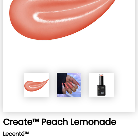
Create™ Peach Lemonade
Lecenté™