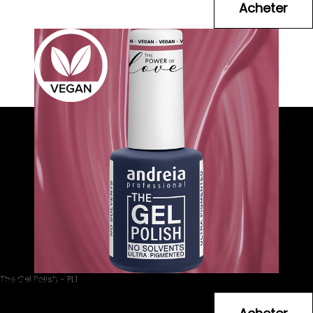
The Gel Polish - PL1
Andreia Professionnal Rose - Rose Girly
6
.99
€