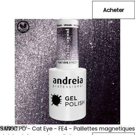
Gel Polish - FE4
SANS TPO - Cat Eye - FE4 - Paillettes magnetiques
5
.99
€