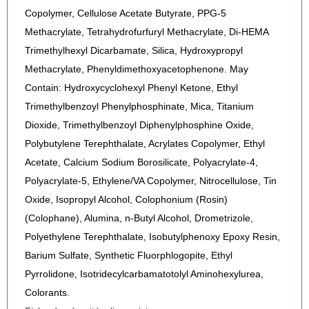
Copolymer, Cellulose Acetate Butyrate, PPG-5
Methacrylate, Tetrahydrofurfuryl Methacrylate, Di-HEMA
Trimethylhexyl Dicarbamate, Silica, Hydroxypropyl
Methacrylate, Phenyldimethoxyacetophenone. May
Contain: Hydroxycyclohexyl Phenyl Ketone, Ethyl
Trimethylbenzoyl Phenylphosphinate, Mica, Titanium
Dioxide, Trimethylbenzoyl Diphenylphosphine Oxide,
Polybutylene Terephthalate, Acrylates Copolymer, Ethyl
Acetate, Calcium Sodium Borosilicate, Polyacrylate-4,
Polyacrylate-5, Ethylene/VA Copolymer, Nitrocellulose, Tin
Oxide, Isopropyl Alcohol, Colophonium (Rosin)
(Colophane), Alumina, n-Butyl Alcohol, Drometrizole,
Polyethylene Terephthalate, Isobutylphenoxy Epoxy Resin,
Barium Sulfate, Synthetic Fluorphlogopite, Ethyl
Pyrrolidone, Isotridecylcarbamatotolyl Aminohexylurea,
Colorants.