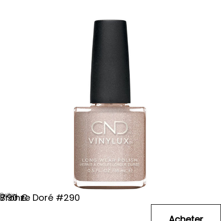
Bellini
Bronze Doré #290
7
.90
€