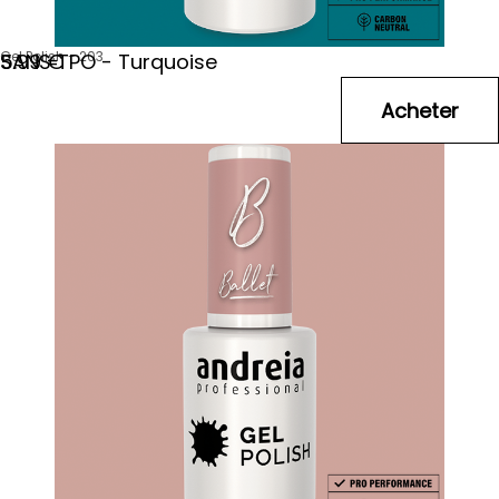
Gel Polish - 203
SANS TPO - Turquoise
5
.99
€