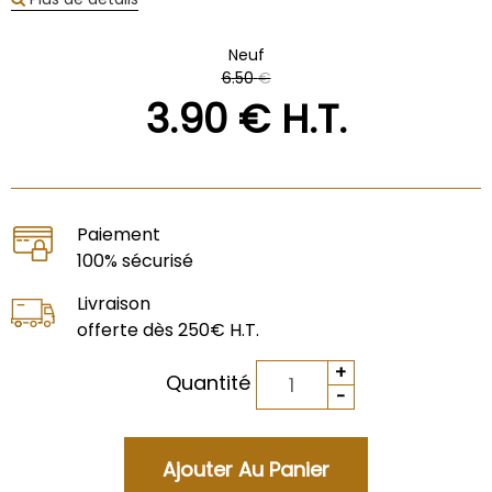
Neuf
6
.50
€
3
.90
€
H.T.
Paiement
100% sécurisé
Livraison
offerte dès 250€ H.T.
Quantité