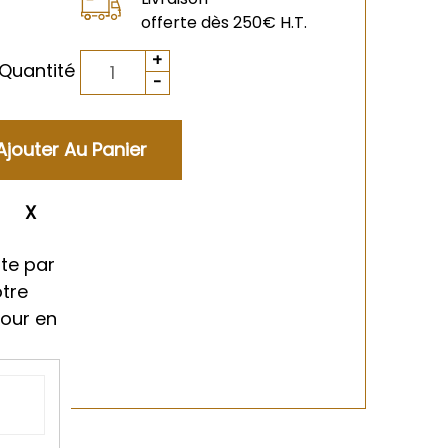
offerte dès 250€ H.T.
Quantité
ment
te par
otre
tour en