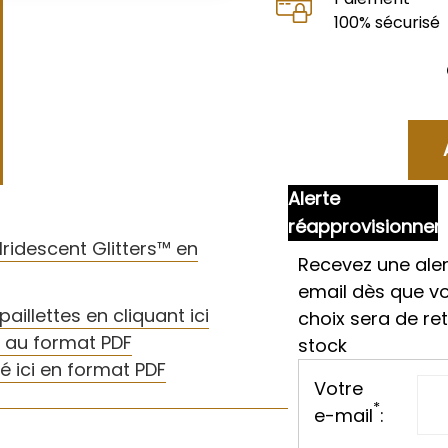
100% sécurisé
Alerte
réapprovisionne
ridescent Glitters™ en
Recevez une aler
email dès que v
illettes en cliquant ici
choix sera de re
i au format PDF
stock
é ici en format PDF
Votre
*
e-mail
: