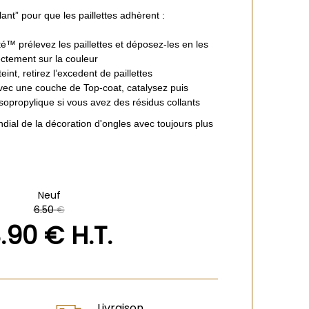
lant” pour que les paillettes adhèrent :
™ prélevez les paillettes et déposez-les en les
ectement sur la couleur
teint, retirez l’excedent de paillettes
avec une couche de Top-coat, catalysez puis
isopropylique si vous avez des résidus collants
ial de la décoration d'ongles avec toujours plus
Neuf
6
.50
€
3
.90
€
H.T.
Livraison