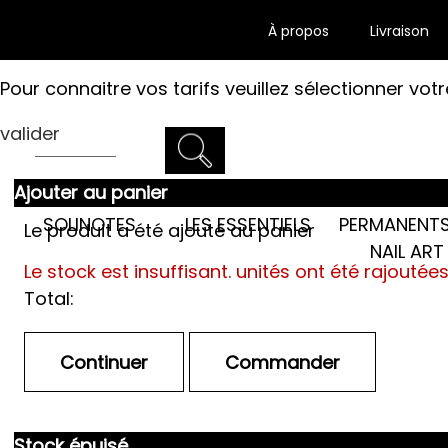
À propos
Livraison
Pour connaitre vos tarifs veuillez sélectionner votr
valider
Ajouter au panier
LES SEMI-
SOLINOTES
LES ESSENTIELS
PERMANENTS
Le produit a été ajouté au panier
NAIL ART
Le stock est insuffisant.
unités ont été rajoutée
Total:
Stock épuisé.