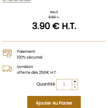
Neuf
6
.50
€
3
.90
€
H.T.
Paiement
100% sécurisé
Livraison
offerte dès 250€ H.T.
Quantité