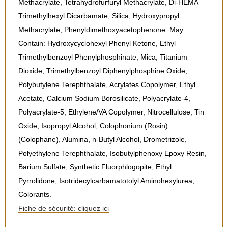
Methacrylate, Tetrahydrofurfuryl Methacrylate, Di-HEMA
Trimethylhexyl Dicarbamate, Silica, Hydroxypropyl
Methacrylate, Phenyldimethoxyacetophenone. May
Contain: Hydroxycyclohexyl Phenyl Ketone, Ethyl
Trimethylbenzoyl Phenylphosphinate, Mica, Titanium
Dioxide, Trimethylbenzoyl Diphenylphosphine Oxide,
Polybutylene Terephthalate, Acrylates Copolymer, Ethyl
Acetate, Calcium Sodium Borosilicate, Polyacrylate-4,
Polyacrylate-5, Ethylene/VA Copolymer, Nitrocellulose, Tin
Oxide, Isopropyl Alcohol, Colophonium (Rosin)
(Colophane), Alumina, n-Butyl Alcohol, Drometrizole,
Polyethylene Terephthalate, Isobutylphenoxy Epoxy Resin,
Barium Sulfate, Synthetic Fluorphlogopite, Ethyl
Pyrrolidone, Isotridecylcarbamatotolyl Aminohexylurea,
Colorants.
Fiche de sécurité: cliquez ici