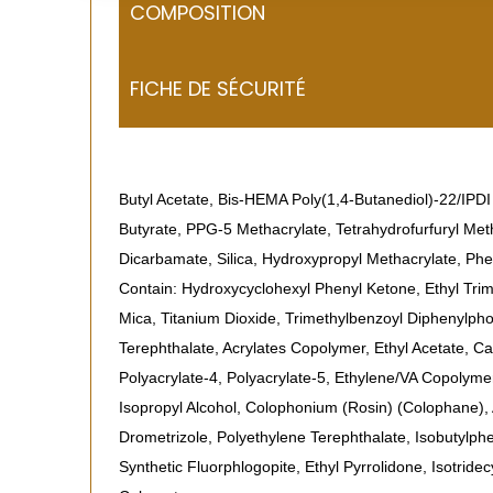
COMPOSITION
FICHE DE SÉCURITÉ
Butyl Acetate, Bis-HEMA Poly(1,4-Butanediol)-22/IPDI
Butyrate, PPG-5 Methacrylate, Tetrahydrofurfuryl Met
Dicarbamate, Silica, Hydroxypropyl Methacrylate, P
Contain: Hydroxycyclohexyl Phenyl Ketone, Ethyl Tri
Mica, Titanium Dioxide, Trimethylbenzoyl Diphenylph
Terephthalate, Acrylates Copolymer, Ethyl Acetate, Ca
Polyacrylate-4, Polyacrylate-5, Ethylene/VA Copolymer,
Isopropyl Alcohol, Colophonium (Rosin) (Colophane), 
Drometrizole, Polyethylene Terephthalate, Isobutylph
Synthetic Fluorphlogopite, Ethyl Pyrrolidone, Isotrid