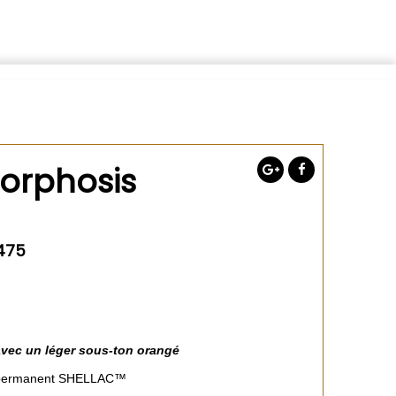
orphosis
#475
 avec un léger sous-ton orangé
i-permanent SHELLAC™