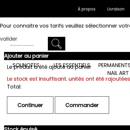
À propos
Livraison
Pour connaitre vos tarifs veuillez sélectionner votr
valider
Ajouter au panier
LES SEMI-
SOLINOTES
LES ESSENTIELS
PERMANENTS
Le produit a été ajouté au panier
NAIL ART
Le stock est insuffisant.
unités ont été rajoutée
Total:
Stock épuisé.