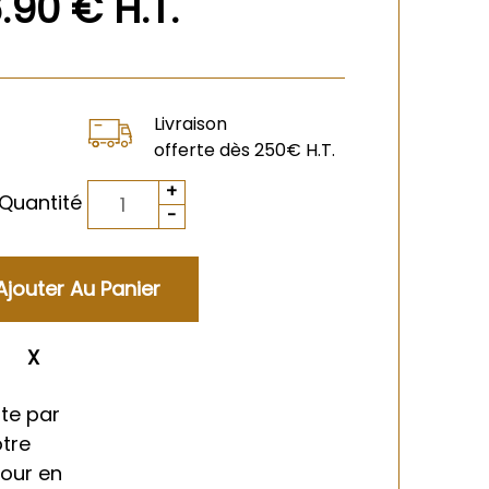
6
.90
€
H.T.
Livraison
offerte dès 250€ H.T.
Quantité
ment
te par
otre
tour en