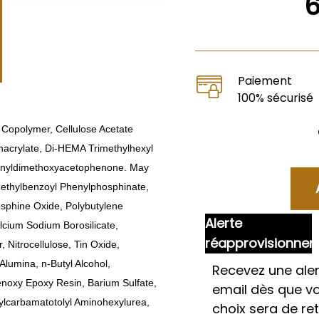
Paiement
100% sécurisé
 Copolymer, Cellulose Acetate
hacrylate, Di-HEMA Trimethylhexyl
henyldimethoxyacetophenone. May
methylbenzoyl Phenylphosphinate,
osphine Oxide, Polybutylene
Alerte
lcium Sodium Borosilicate,
réapprovisionne
 Nitrocellulose, Tin Oxide,
Alumina, n-Butyl Alcohol,
Recevez une aler
enoxy Epoxy Resin, Barium Sulfate,
email dès que v
ecylcarbamatotolyl Aminohexylurea,
choix sera de re