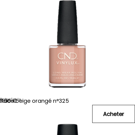
Baby Smile
Nude beige orangé n°325
7
.90
€