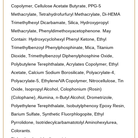
Copolymer, Cellulose Acetate Butyrate, PPG-5
Methacrylate, Tetrahydrofurfuryl Methacrylate, Di-HEMA
Trimethylhexyl Dicarbamate, Silica, Hydroxypropyl
Methacrylate, Phenyldimethoxyacetophenone. May
Contain: Hydroxycyclohexyl Phenyl Ketone, Ethyl
Trimethylbenzoyl Phenylphosphinate, Mica, Titanium
Dioxide, Trimethylbenzoyl Diphenylphosphine Oxide,
Polybutylene Terephthalate, Acrylates Copolymer, Ethyl
Acetate, Calcium Sodium Borosilicate, Polyacrylate-4,
Polyacrylate-5, Ethylene/VA Copolymer, Nitrocellulose, Tin
Oxide, Isopropyl Alcohol, Colophonium (Rosin)
(Colophane), Alumina, n-Butyl Alcohol, Drometrizole,
Polyethylene Terephthalate, Isobutylphenoxy Epoxy Resin,
Barium Sulfate, Synthetic Fluorphlogopite, Ethyl
Pyrrolidone, Isotridecylcarbamatotolyl Aminohexylurea,
Colorants.