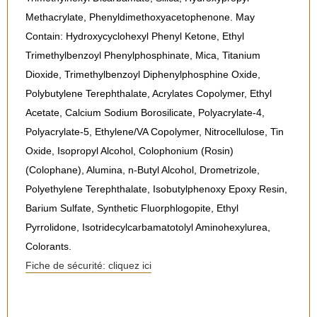
Methacrylate, Phenyldimethoxyacetophenone. May
Contain: Hydroxycyclohexyl Phenyl Ketone, Ethyl
Trimethylbenzoyl Phenylphosphinate, Mica, Titanium
Dioxide, Trimethylbenzoyl Diphenylphosphine Oxide,
Polybutylene Terephthalate, Acrylates Copolymer, Ethyl
Acetate, Calcium Sodium Borosilicate, Polyacrylate-4,
Polyacrylate-5, Ethylene/VA Copolymer, Nitrocellulose, Tin
Oxide, Isopropyl Alcohol, Colophonium (Rosin)
(Colophane), Alumina, n-Butyl Alcohol, Drometrizole,
Polyethylene Terephthalate, Isobutylphenoxy Epoxy Resin,
Barium Sulfate, Synthetic Fluorphlogopite, Ethyl
Pyrrolidone, Isotridecylcarbamatotolyl Aminohexylurea,
Colorants.
Fiche de sécurité: cliquez ici