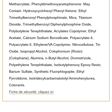
Methacrylate, Phenyldimethoxyacetophenone. May
Contain: Hydroxycyclohexyl Phenyl Ketone, Ethyl
Trimethylbenzoyl Phenylphosphinate, Mica, Titanium
Dioxide, Trimethylbenzoyl Diphenylphosphine Oxide,
Polybutylene Terephthalate, Acrylates Copolymer, Ethyl
Acetate, Calcium Sodium Borosilicate, Polyacrylate-4,
Polyacrylate-5, Ethylene/VA Copolymer, Nitrocellulose, Tin
Oxide, Isopropyl Alcohol, Colophonium (Rosin)
(Colophane), Alumina, n-Butyl Alcohol, Drometrizole,
Polyethylene Terephthalate, Isobutylphenoxy Epoxy Resin,
Barium Sulfate, Synthetic Fluorphlogopite, Ethyl
Pyrrolidone, Isotridecylcarbamatotolyl Aminohexylurea,
Colorants.
Fiche de sécurité: cliquez ici