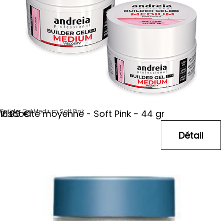
Builder Gel Medium Soft Pink
Viscosité moyenne - Soft Pink - 44 gr
16
.99
€