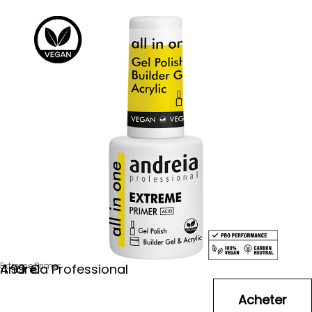
Extreme Primer
Andreia Professional
4
.99
€