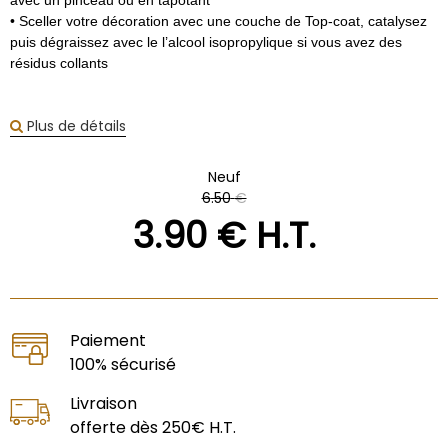
avec un pinceau ou en tapotant
• Sceller votre décoration avec une couche de Top-coat, catalysez
puis dégraissez avec le l’alcool isopropylique si vous avez des
résidus collants
Plus de détails
Neuf
6
.50
€
3
.90
€
H.T.
Paiement
100% sécurisé
Livraison
offerte dès 250€ H.T.