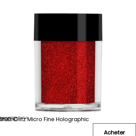
Lecenté™ Cutie
Multi Glitz Micro Fine Holographic
3
.90
€