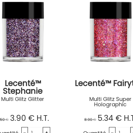
Lecenté™
Lecenté™ Fairy
Stephanie
Serenity
Multi Glitz Glitter
Multi Glitz Super
Holographic
3
.90
€
H.T.
5
.34
€
H.
.50
€
8
.90
€