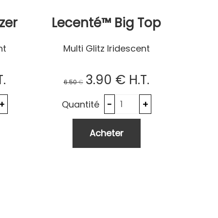
zer
Lecenté™ Big Top
nt
Multi Glitz Iridescent
T.
3
.90
€
H.T.
6
.50
€
Quantité