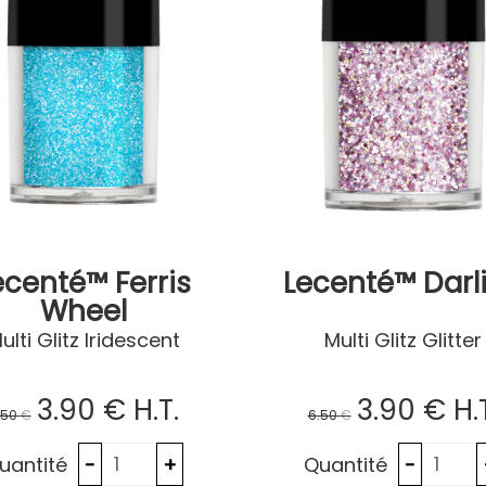
ecenté™ Ferris
Lecenté™ Darl
Wheel
ulti Glitz Iridescent
Multi Glitz Glitter
3
.90
€
H.T.
3
.90
€
H.
.50
€
6
.50
€
uantité
Quantité