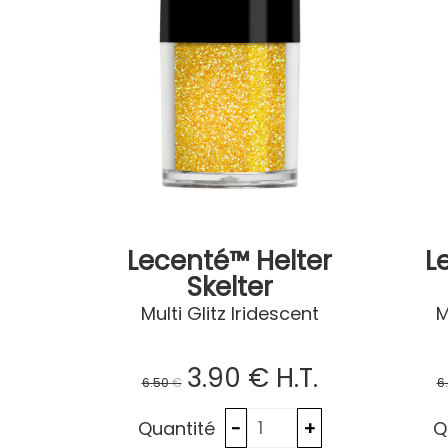
Lecenté™ Helter
L
Skelter
Multi Glitz Iridescent
M
3
.90
€
H.T.
6
.50
€
6
Quantité
Q