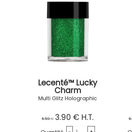
Lecenté™ Lucky
Charm
Multi Glitz Holographic
3
.90
€
H.T.
6
.50
€
6