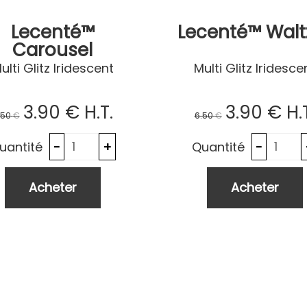
Lecenté™
Lecenté™ Walt
Carousel
ulti Glitz Iridescent
Multi Glitz Iridesce
3
.90
€
H.T.
3
.90
€
H.
.50
€
6
.50
€
uantité
Quantité