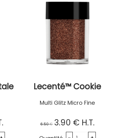
tale
Lecenté™ Cookie
Multi Glitz Micro Fine
T.
3
.90
€
H.T.
6
.50
€