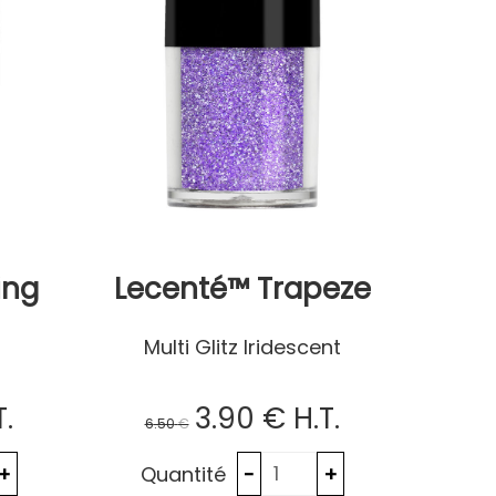
ing
Lecenté™ Trapeze
Multi Glitz Iridescent
T.
3
.90
€
H.T.
6
.50
€
Quantité