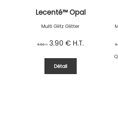
Lecenté™ Opal
Multi Glitz Glitter
M
3
.90
€
H.T.
6
.50
€
6
Q