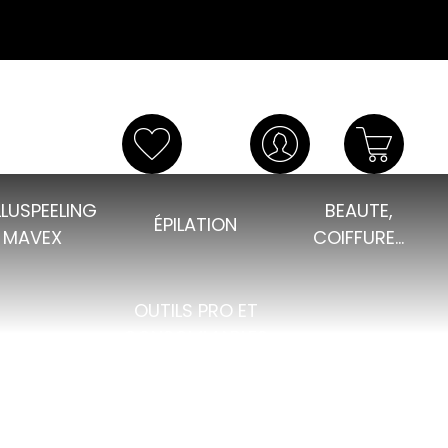
LUSPEELING
BEAUTE,
ÉPILATION
MAVEX
COIFFURE...
OUTILS PRO ET
CONSOMMABLES