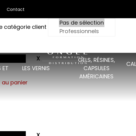
Contact
e catégorie client
GELS, RÉSINES,
CAL
 ET
LES VERNIS
CAPSULES
AMÉRICAINES
s au panier