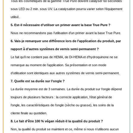
Tous les cosmétiques de la gamme True Pure doivent catalyser 60 secondes
sous LED ou 2 min. sous UV. La catalysation pourra varier selon l’équipement
utilisé.
5. Est-il nécessaire d’utiliser un primer avant la base True Pure ?
Nous ne recommandons pas l’utilisation d’un primer avant la base True Pure.
6. Vais-je remarquer une différence lors de l’application du produit, par
rapport à d’autres systèmes de vernis semi-permanent ?
Le fait qu’il ne contient pas de HEMA, de Di-HEMA et d’hydroquinone ne se
remarque au moment de l’application. Sa présentation et son mode
d’utilisation sont identiques aux autres systèmes de vernis semi-permanent.
7. Quelle est sa durée sur l’ongle ?
La durée moyenne est de 3 semaines. La durée du produit sur l’ongle dépend
toujours de plusieurs facteurs : la correcte application, l’état général de
l’ongle, les caractéristiques de l’ongle (sèche ou grasse), les soins de la
cliente finale au quotidien.
8. Le fait d’être 100 % végan réduit-il la qualité du produit ?
Non, la qualité du produit se maintient et ce, même si nous n’utilisons aucun