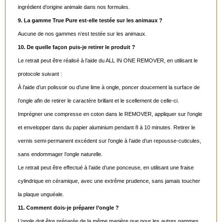
ingrédient d’origine animale dans nos formules.
9. La gamme True Pure est-elle testée sur les animaux ?
Aucune de nos gammes n’est testée sur les animaux.
10. De quelle façon puis-je retirer le produit ?
Le retrait peut être réalisé à l’aide du ALL IN ONE REMOVER, en utilisant le
protocole suivant :
À l’aide d’un polissoir ou d’une lime à ongle, poncer doucement la surface de
l’ongle afin de retirer le caractère brillant et le scellement de celle-ci.
Imprégner une compresse en coton dans le REMOVER, appliquer sur l’ongle
et envelopper dans du papier aluminium pendant 8 à 10 minutes. Retirer le
vernis semi-permanent excédent sur l’ongle à l’aide d’un repousse-cuticules,
sans endommager l’ongle naturelle.
Le retrait peut être effectué à l’aide d’une ponceuse, en utilisant une fraise
cylindrique en céramique, avec une extrême prudence, sans jamais toucher
la plaque unguéale.
11. Comment dois-je préparer l’ongle ?
L’ongle doit être préparée de la même manière que pour les autres gammes