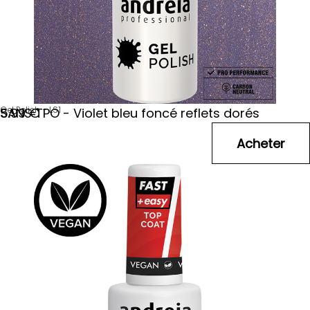
Gel Polish - LS1
SANS TPO - Violet bleu foncé reflets dorés
5
.99
€