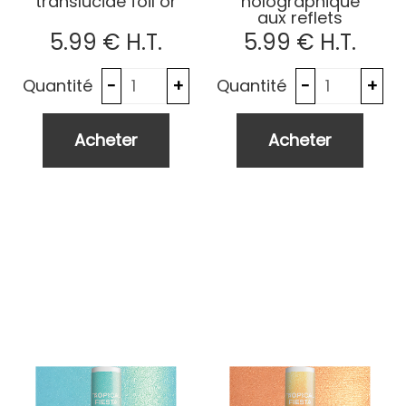
translucide foil or
holographique
aux reflets
métallisés
5
.99
€
H.T.
5
.99
€
H.T.
Quantité
Quantité