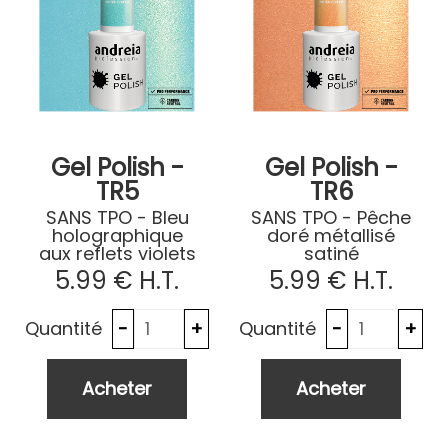
Gel Polish -
Gel Polish -
TR5
TR6
SANS TPO - Bleu
SANS TPO - Pêche
holographique
doré métallisé
aux reflets violets
satiné
5
.99
€
H.T.
5
.99
€
H.T.
Quantité
Quantité