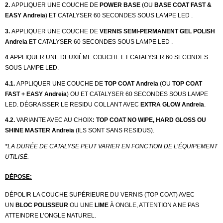
2.
APPLIQUER UNE COUCHE DE
POWER BASE
(OU
BASE COAT FAST &
EASY Andreia
)
ET CATALYSER 60 SECONDES SOUS LAMPE LED .
3.
APPLIQUER UNE COUCHE DE
VERNIS SEMI-PERMANENT GEL POLISH
Andreia
ET CATALYSER 60 SECONDES SOUS LAMPE LED .
4
APPLIQUER UNE DEUXIÈME COUCHE ET CATALYSER 60 SECONDES
SOUS LAMPE LED.
4.1.
APPLIQUER UNE COUCHE DE
TOP COAT Andreia
(OU
TOP COAT
FAST + EASY Andreia
) OU ET CATALYSER 60 SECONDES SOUS LAMPE
LED. DÉGRAISSER LE RESIDU COLLANT AVEC
EXTRA GLOW Andreia
.
4.2.
VARIANTE AVEC AU CHOIX
: TOP COAT NO WIPE, HARD GLOSS OU
SHINE MASTER Andreia
(ILS SONT SANS RESIDUS).
*LA DURÉE DE CATALYSE PEUT VARIER EN FONCTION DE L’ÉQUIPEMENT
UTILISÉ.
DÉPOSE:
DÉPOLIR LA COUCHE SUPÉRIEURE DU VERNIS (TOP COAT) AVEC
UN
BLOC POLISSEUR
OU UNE
LIME
À ONGLE, ATTENTION A NE PAS
ATTEINDRE L’ONGLE NATUREL.