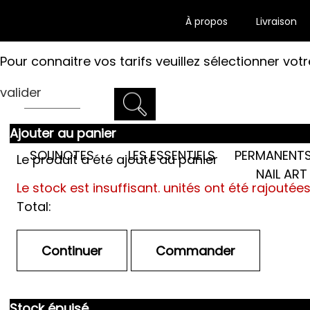
À propos
Livraison
Pour connaitre vos tarifs veuillez sélectionner votr
valider
Ajouter au panier
LES SEMI-
SOLINOTES
LES ESSENTIELS
PERMANENTS
Le produit a été ajouté au panier
NAIL ART
Le stock est insuffisant.
unités ont été rajoutée
Total:
Stock épuisé.