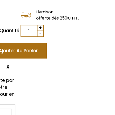
Livraison
offerte dès 250€ H.T.
Quantité
ment
te par
otre
tour en