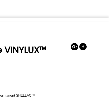
e VINYLUX™
i-permanent SHELLAC™