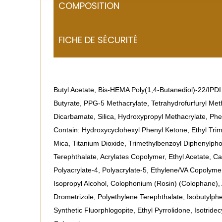
COMPOSITION
FICHE DE SÉCURITÉ
Butyl Acetate, Bis-HEMA Poly(1,4-Butanediol)-22/IPDI
Butyrate, PPG-5 Methacrylate, Tetrahydrofurfuryl Met
Dicarbamate, Silica, Hydroxypropyl Methacrylate, P
Contain: Hydroxycyclohexyl Phenyl Ketone, Ethyl Tri
Mica, Titanium Dioxide, Trimethylbenzoyl Diphenylph
Terephthalate, Acrylates Copolymer, Ethyl Acetate, Ca
Polyacrylate-4, Polyacrylate-5, Ethylene/VA Copolymer,
Isopropyl Alcohol, Colophonium (Rosin) (Colophane), 
Drometrizole, Polyethylene Terephthalate, Isobutylph
Synthetic Fluorphlogopite, Ethyl Pyrrolidone, Isotrid