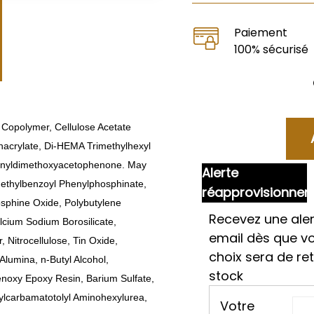
Paiement
100% sécurisé
 Copolymer, Cellulose Acetate
hacrylate, Di-HEMA Trimethylhexyl
henyldimethoxyacetophenone. May
Alerte
methylbenzoyl Phenylphosphinate,
réapprovisionne
osphine Oxide, Polybutylene
Recevez une aler
lcium Sodium Borosilicate,
email dès que v
 Nitrocellulose, Tin Oxide,
choix sera de re
Alumina, n-Butyl Alcohol,
stock
enoxy Epoxy Resin, Barium Sulfate,
ecylcarbamatotolyl Aminohexylurea,
Votre