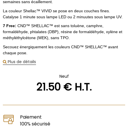
semaines sans écaillement.
La couleur Shellac™ VIVID se pose en deux couches fines.
Catalyse 1 minute sous lampe LED ou 2 minuutes sous lampe UV.
7 Free:
CND™ SHELLAC™ est sans toluène, camphre,
formaldéhyde, phtalates (DBP), résine de formaldéhyde, xylène et
méthyléthylcétone (MEK), sans TPO.
Secouez énergiquement les couleurs CND™ SHELLAC™ avant
chaque pose.
Plus de détails
Neuf
21
.50
€
H.T.
Paiement
100% sécurisé