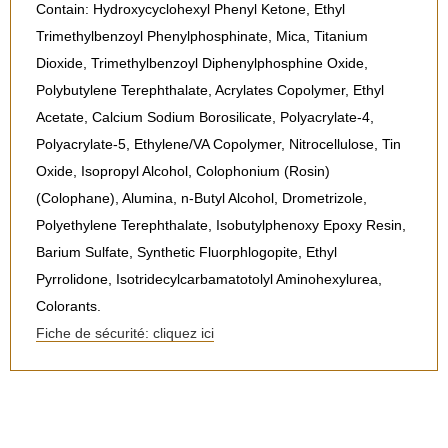
Contain: Hydroxycyclohexyl Phenyl Ketone, Ethyl
Trimethylbenzoyl Phenylphosphinate, Mica, Titanium
Dioxide, Trimethylbenzoyl Diphenylphosphine Oxide,
Polybutylene Terephthalate, Acrylates Copolymer, Ethyl
Acetate, Calcium Sodium Borosilicate, Polyacrylate-4,
Polyacrylate-5, Ethylene/VA Copolymer, Nitrocellulose, Tin
Oxide, Isopropyl Alcohol, Colophonium (Rosin)
(Colophane), Alumina, n-Butyl Alcohol, Drometrizole,
Polyethylene Terephthalate, Isobutylphenoxy Epoxy Resin,
Barium Sulfate, Synthetic Fluorphlogopite, Ethyl
Pyrrolidone, Isotridecylcarbamatotolyl Aminohexylurea,
Colorants.
Fiche de sécurité: cliquez ici