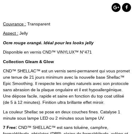
Couvrance :
Transparent
Aspect :
Jelly
Ocre rouge orangé. Idéal pour les looks jelly
Disponible en vernis CND™ VINYLUX™ N°471
Collection Gleam & Glow
CND™ SHELLAC™ est un vernis semi-permanent qui vous promet
une tenue de 21 jours minimum avec la nouvelle base Shellac™
Epic
Smoothing
. Il respecte les ongles naturels avec son protocole
sans abrasion de la plaque ongulaire et il est
hypoallergénique
.
Une dépose facile, rapide et saine en fonction du top coat utilisé
(de 5 à 12 minutes). Finition ultra brillante effet miroir.
La couleur Shellac se pose en deux couches fines. Catalyse 1
minute sous lampe LED ou 2 minutes sous lampe UV.
7 Free:
CND™ SHELLAC™ est sans toluène, camphre,
formaldéhyde, phtalates (DBP), résine de formaldéhyde, xylène et