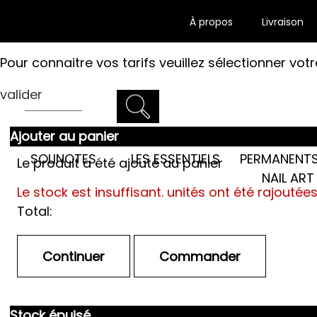
À propos
Livraison
Pour connaitre vos tarifs veuillez sélectionner votr
valider
Ajouter au panier
LES SEMI-
SOLINOTES
LES ESSENTIELS
PERMANENTS
Le produit a été ajouté au panier
NAIL ART
Le stock est insuffisant.
unités ont été rajoutée
Total:
Stock épuisé.