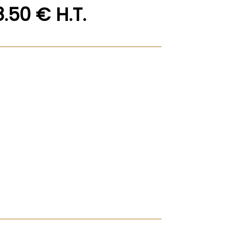
8
.50
€
H.T.