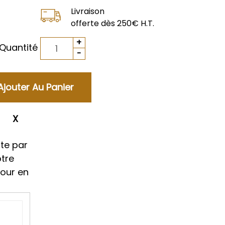
Livraison
offerte dès 250€ H.T.
Quantité
ment
te par
otre
tour en