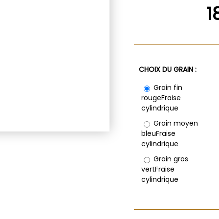
1
CHOIX DU GRAIN :
Grain fin
rouge
Fraise
cylindrique
Grain moyen
bleu
Fraise
cylindrique
Grain gros
vert
Fraise
cylindrique