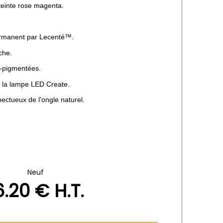
teinte rose magenta.
ermanent par Lecenté™.
che.
a-pigmentées.
 la lampe LED Create.
ctueux de l'ongle naturel.
Neuf
6
.20
€
H.T.