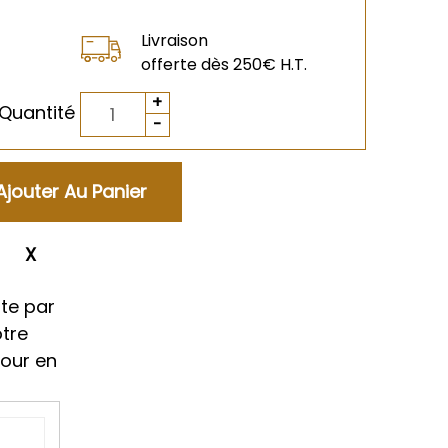
Livraison
offerte dès 250€ H.T.
Quantité
ment
te par
otre
tour en